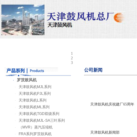
首 页
公司简介
行业新闻
企业新闻
1
2
3
公司新闻
罗茨鼓风机
·
·
天津鼓风机MJL系列
·
天津鼓风机PJL系列
·
天津鼓风机L系列
天津鼓风机庆祝建厂65周年
·
天津鼓风机ML系列
·
天津鼓风机TGD双级系列
·
天津鼓风机MJL-SA三叶系列
·
（MVR）蒸汽压缩机
天津鼓风机新闻部
·
FRA系列罗茨鼓风机