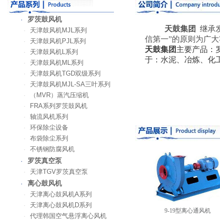
罗茨鼓风机
·
天鼓集团
继承
天津鼓风机MJL系列
·
信第一”的原则为广
天津鼓风机PJL系列
·
天鼓集团
主要产品：
天津鼓风机L系列
·
于：水泥、冶炼、化工、
天津鼓风机ML系列
·
天津鼓风机TGD双级系列
·
天津鼓风机MJL-SA三叶系列
·
（MVR）蒸汽压缩机
·
FRA系列罗茨鼓风机
·
轴流风机系列
·
环保除尘设备
·
布袋除尘系列
·
不锈钢防腐风机
·
罗茨真空泵
·
天津TGV罗茨真空泵
·
离心鼓风机
·
天津离心鼓风机A系列
·
天津离心鼓风机D系列
·
密集成套风机
G/Y5-51型锅炉送引风机
9-19型离心通风机
代理韩国空气悬浮离心风机
·