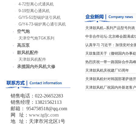
4-72型离心式通风机
·
9-19型离心通风机
·
G/Y5-51型锅炉送引风机
·
G/Y4-73-锅炉离心通引风机
·
天津鼓风机--系列产品型号列表
空气炮
·
中非合作论坛-北京峰会圆满成
天津空气炮TGK系列
·
认真学习 习近平：加强党对全面依
高压泵
·
鼓风机配件
·
天鼓集团关于（撤销国内办事处
天津鼓风机配件
·
热烈庆祝一带一路国际合作高
承揽国内外风机大修
·
天津鼓风机庆祝建厂65周年
天津鼓风机针对韩国部署萨德
天津鼓风机厂祝国内外新老客
销售电话：022-26652283
销售经理：13821562113
邮箱： 954758518@qq.com
网 址：
www.tgfjc.com
地 址：天津市河北区1号